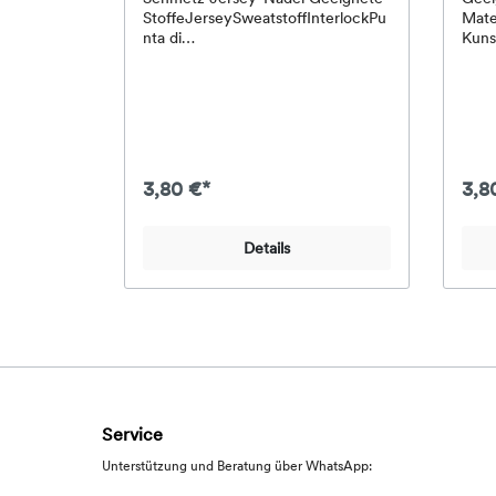
StoffeJerseySweatstoffInterlockPu
Mate
nta di
Kuns
RomaBaumwollstrickstoffMaschen
gewe
wareStrickstoffT-Shirt-
Lamé
Stoffeleichte bis mittlere
Paill
Sweatstoffedehnbare
Taft
StoffeBeschichtung: StandardNade
60Be
lspitze: Leicht verrundete
zeSc
SpitzeBesonderheiten der Jersey-
Spit
3,80 €*
3,8
NadelDie Jersey-Nadel ist die
heit
richtige Wahl, wenn normale
schl
Universalnadeln bei Maschenware
akku
Details
kleine Löcher, Laufmaschen oder
dich
Fehlstiche verursachen. Sie eignet
der 
sich gut für Kleidung aus
Abst
dehnbaren Stoffen, zum Beispiel
bei 
Shirts, Hoodies, Leggings,
beso
Kinderkleidung, Schlafanzüge oder
Tipp
Homewear.
typi
gewe
Micr
Service
Näht
empf
Unterstützung und Beratung über WhatsApp:
Spit
Nadel