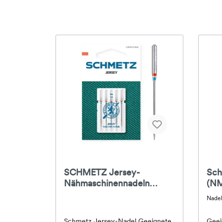
SCHMETZ Jersey-
Sch
Nähmaschinennadeln
(NM
130/705 H
130
Nadel
Schmetz Jersey-Nadel Geeignete
Geei