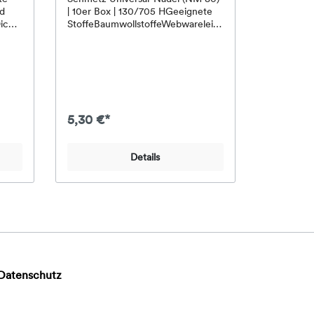
nd
| 10er Box | 130/705 HGeeignete
icht
StoffeBaumwollstoffeWebwareleic
taft-
hte bis mittlere
StoffePopelineeinfache
e,
DekostoffeMischgewebeleichte
NM
Strickstoffeviele normale
spit
AlltagsstoffeVerfügbare
NadeldickenNM 80 /
nder
80/12Beschichtung: StandardNade
5,30 €*
ie
lspitze: Leicht verrundete
icht
SpitzeBesonderheiten der
 oder
Universal-NadelDie Universal-
Details
Mit
Nadel ist die klassische
Standardnadel für viele
 B.
Nähprojekte.Sie eignet sich für
viele Webwaren und auch für
len.-
einige Strickstoffe.Die leicht
verrundete Spitze gleitet gut durch
viele normale Stoffe.Stärke NM 80
die
ist eine gute Allround-Größe für
akte
mittelfeine Stoffe.Ideal als
Datenschutz
Grundausstattung für das
Nähkästchen.Für sehr elastische
e
Stoffe, Jersey, Jeans, Leder,
f
Kunstleder oder beschichtete