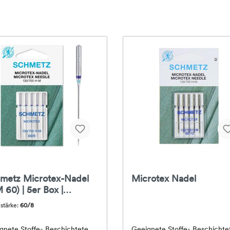
metz Microtex-Nadel
Microtex Nadel
 60) | 5er Box |
/705 H-M
stärke:
60/8
gnete Stoffe- Beschichtete
Geeignete Stoffe- Beschichte