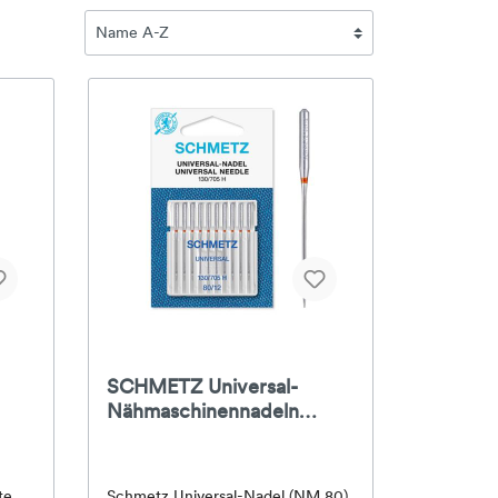
SCHMETZ Universal-
Nähmaschinennadeln
130/705 H
te
Schmetz Universal-Nadel (NM 80)