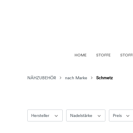
HOME
STOFFE
STOFF
Zur Kateg
Zur Kate
Zur Kate
Zur Kate
NÄHZUBEHÖR
nach Marke
Schmetz
NACH STOF
NACH ART
SHOPPER
NACH DESIG
Karabiner
NACH VERAR
KULTURBEUT
Hersteller
Nadelstärke
Preis