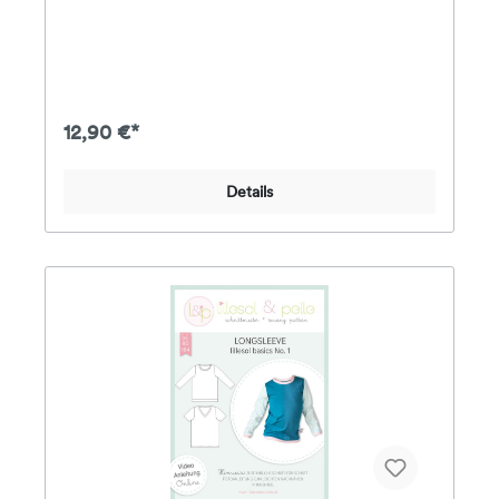
Reißverschluss und zwei seitlichen Steckfächern –
lässig im Look und durchdacht im Design. Ob als
Handtasche oder geräumige
Umhängetasche: Bohara ist in vier Größen nähbar
und passt sich deinem Stil und Alltag an.Je nach
Material und Einlage kannst du der Tasche mehr
Stand verleihen oder sie bewusst weich und
12,90 €*
„beutelig“ gestalten. Im Inneren sorgt eine
klassische Aufteilung mit Reißverschluss- und
Steckfach für Ordnung.Dank der ausführlich
Details
beschriebenen Anleitung und eines ergänzenden
Video-Tutorials ist das Projekt auch für
Nähanfänger:innen geeignet. Eine tolle Wahl für
dich selbst oder als individuelles
Geschenk.Materialempfehlung:Außenstoff: Canvas,
Oilskin, Cord, Plüsch, Möbelstoff, Kunstleder
u.v.m.Futter: Baumwoll-WebwareEinlage: z. B.
Vlieseline H630 (optional)Schwierigkeitsgrad: Leicht
– auch für Anfänger geeignetInhalt:– gedruckter
Schnittbogen in Originalgröße– ausführlich erklärte
Nähanleitung– Zugang zum Video-Tutorial