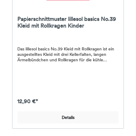
Papierschnittmuster lillesol basics No.39
Kleid mit Rollkragen Kinder
Das lillesol basics No.39 Kleid mit Rollkragen ist ein
ausgestelltes Kleid mit drei Kellerfalten, langen
Ärmelbündchen und Rollkragen für die kühle
Jahreszeit.Das lillesol basics No.39 Kleid mit
Rollkragen kann mit drei Kragenvarianten genäht
werden: einem enganliegendem Rollkragen, einem
weiten Rollkragen und einem extraweiten
Schalkragen.Stoffempfehlung: dehnbare Stoffe wie
z.B. Jersey, Nicky, Frottee, SweatDas Papier-
Schnittmuster enthält eine farbig gedruckte DinA4-
12,90 €*
Broschüre mit Schritt-für-Schritt-Fotoanleitung,
Angaben zum Stoffverbrauch & Nähhinweisen
sowie alle Schnittmuster für die Größen 34-50 auf
Details
einem farbigen DinA0-Bogen.