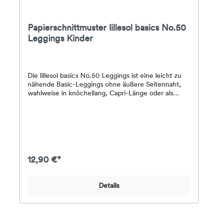
Papierschnittmuster lillesol basics No.50
Leggings Kinder
Die lillesol basics No.50 Leggings ist eine leicht zu
nähende Basic-Leggings ohne äußere Seitennaht,
wahlweise in knöchellang, Capri-Länge oder als
Radlerhose. Der Bund wird entweder einfach in den
Umbruch gelegt oder ein zusätzlicher Bund
angesetzt.Stoffempfehlung: JerseyDas Papier-
Schnittmuster enthält eine farbig gedruckte DinA4-
Broschüre mit Schritt-für-Schritt-Fotoanleitung,
Angaben zum Stoffverbrauch & Nähhinweisen
sowie alle Schnittmuster für die Größen 34-50 auf
12,90 €*
einem farbigen DinA0-Bogen.
Details