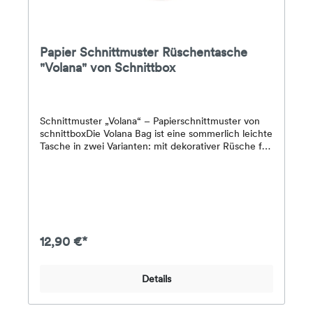
Papier Schnittmuster Rüschentasche
"Volana" von Schnittbox
Schnittmuster „Volana“ – Papierschnittmuster von
schnittboxDie Volana Bag ist eine sommerlich leichte
Tasche in zwei Varianten: mit dekorativer Rüsche für
einen verspielten Look oder schlicht und geradlinig
ohne Rüsche. Das Schnittmuster ist ideal für
Nähanfänger:innen geeignet – ganz ohne
Reißverschluss und mit einem praktischen
Magnetverschluss zu schließen.Durch die
ausführliche Anleitung und das ergänzende Video-
Tutorial ist die Volana schnell genäht und eignet sich
12,90 €*
perfekt als kleines Nähprojekt für zwischendurch –
ob für den Strand, den Marktbesuch oder den
Alltag.Das Besondere an Volana:– zwei Design-
Details
Varianten: mit oder ohne Rüsche– kein
Reißverschluss nötig– schnell genäht – auch als
Last-Minute-Projekt– Anleitung + YouTube-Video