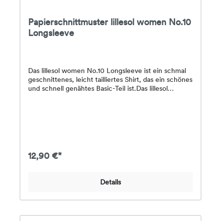
Papierschnittmuster lillesol women No.10
Longsleeve
Das lillesol women No.10 Longsleeve ist ein schmal
geschnittenes, leicht tailliertes Shirt, das ein schönes
und schnell genähtes Basic-Teil ist.Das lillesol
women No.10 Longsleeve lässt sich sowohl mit
langen Ärmeln als auch in der T-Shirt-Version mit
kurzen Ärmeln nähen. Der Ausschnitt kann als
Rundhals oder V-Ausschnitt genäht
werden.Stoffempfehlung: Jersey oder andere
leichte, elastische StoffeDas Papier-
Schnittmuster enthält eine farbig gedruckte DinA4-
12,90 €*
Broschüre mit Schritt-für-Schritt-Fotoanleitung,
Angaben zum Stoffverbrauch & Nähhinweisen
sowie alle Schnittmuster für die Größen 34-50 auf
Details
einem farbigen DinA0-Bogen.