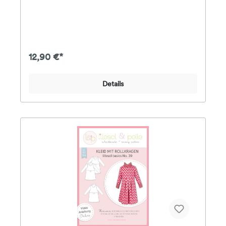
sich für Jungs und Mädchen eignet. Im
Schnittmuster ist eine Kurz- und eine
Langarmvariante enthalten.Stoffempfehlung: Jersey
oder andere elastische StoffeDas Papier-
Schnittmuster enthält eine farbig gedruckte DinA4-
Broschüre mit Schritt-für-Schritt-Fotoanleitung,
12,90 €*
Angaben zum Stoffverbrauch & Nähhinweisen
sowie alle Schnittmuster für die Größen 34-50 auf
einem farbigen DinA0-Bogen.
Details