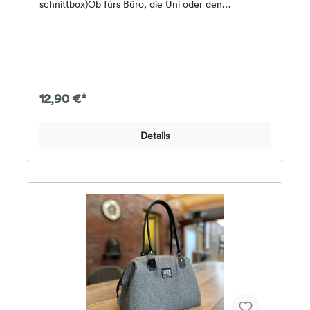
schnittbox)Ob fürs Büro, die Uni oder den
Stadtbummel – MaNele ist eine alltagstaugliche
Tragetasche mit klarer Form und viel Platz. Mit
deiner Stoff- und Farbauswahl gibst du ihr einen
schlichten, eleganten oder auffällig bunten Look –
ganz wie du möchtest.Besonders praktisch: Die
Tasche kann wahlweise mit oder ohne
Reißverschluss genäht werden. So passt sie sich
12,90 €*
deinen Nähvorlieben und dem geplanten Einsatz
perfekt an.Größe (BxTxH):ca. 30 x 10 x 50
cmMaterialempfehlung:Außenstoff: z. B. Canvas,
Details
Dekostoffe, Baumwollköper, feste
BaumwollgewebeBoden: z. B. Kunstleder für
zusätzliche StabilitätFutter: Baumwoll-
WebwareSchwierigkeitsgrad: Leicht bis Mittel –
auch für motivierte Anfänger geeignetInhalt:–
Papierschnittmuster in Originalgröße– ausführlich
erklärte Nähanleitung