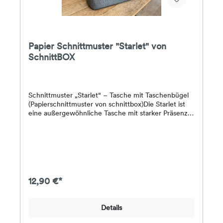
Papier Schnittmuster "Starlet" von
SchnittBOX
Schnittmuster „Starlet“ – Tasche mit Taschenbügel
(Papierschnittmuster von schnittbox)Die Starlet ist
eine außergewöhnliche Tasche mit starker Präsenz –
ihr markantes Design entfaltet sich erst mit einem
passenden Taschenbügel. Dieser verleiht der Tasche
nicht nur Form, sondern auch ihren
unverwechselbaren Look.Die Tasche wird mit einem
Reißverschluss geschlossen und bietet innen eine
klassische Aufteilung mit Steckfach und
Reißverschlusstasche. Du kannst zwischen vier
12,90 €*
Trägervarianten wählen – oder deiner Kreativität
freien Lauf lassen.Die passende Bügelform kann im
Shop bestellt oder selbst gebogen werden –
Details
Anleitung und Video zeigen dir, wie es geht.Größe
(BxHxT):ca. 30 x 20 x 15