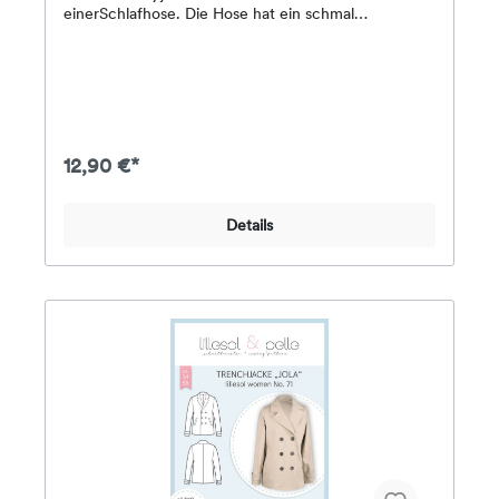
einerSchlafhose. Die Hose hat ein schmal
zulaufendes Bein, einen elastischen Taillenbund und
kann wahlweise am Fuß gesäumt werden oder mit
einem Saumbündchen abgeschlossen werden.Das
Shirt hat einen hochgeschlossenen Halsausschnitt,
ist gemütlich geschnitten und kann ebenso
wahlweise am Saum und den Ärmeln gesäumt
werden oder mit Bündchen abgeschlossen werden.
12,90 €*
Für den Sommer kann das Shirt mit kurzen Ärmeln
genäht werden.Stoffempfehlung: Dehnbare Stoffe,
wie Jersey, leichter SweatDas Papier-
Details
Schnittmuster enthält eine farbig gedruckte DinA4-
Broschüre mit Schritt-für-Schritt-Fotoanleitung,
Angaben zum Stoffverbrauch & Nähhinweisen
sowie alle Schnittmuster für die Größen 34-50 auf
einem farbigen DinA0-Bogen.