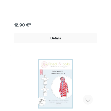
kann das Shirt mit einer Passe mit Uboot-Ausschnitt
mit oder ohne Belege genäht werden oder mit einer
geschlitzten Passe, die leicht aufklappt.
Stoffempfehlung: Jersey, leichter Sommersweat,
leichter Jacquard, leichte Strickstoffe Das Papier-
Schnittmuster enthält eine farbig gedruckte DinA4-
12,90 €*
Broschüre mit Schritt-für-Schritt-Fotoanleitung,
Angaben zum Stoffverbrauch & Nähhinweisen sowie
alle Schnittmuster für die Größen 80 - 164 auf einem
Details
farbigen DinA0-Bogen