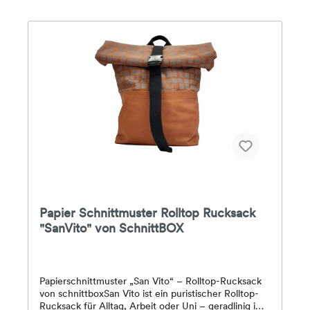
Baumwoll-WebwareEinlage (optional): Volumenvlies
H360Schwierigkeitsgrad: Leicht – auch für
Anfänger geeignetInhalt:– Papierschnittmuster in
Originalgröße– ausführlich erklärte Nähanleitung–
Link zum Video-Tutorial– Design und Schnitt:
schnittbox
Papier Schnittmuster Rolltop Rucksack
"SanVito" von SchnittBOX
Papierschnittmuster „San Vito“ – Rolltop-Rucksack
von schnittboxSan Vito ist ein puristischer Rolltop-
Rucksack für Alltag, Arbeit oder Uni – geradlinig im