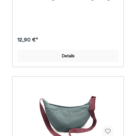
Design und funktional durchdacht. Außen sorgt eine
aufgesetzte Tasche mit drei Fächern für Ordnung,
innen bieten ein separates Laptopfach und weitere
Fächer zusätzlichen Stauraum.Der Rucksack wird
mit einem Reißverschluss und dem typischen
Rolltop-Verschluss sicher verschlossen – ganz ohne
überflüssige Details. Durch die Wahl von Stoff und
12,90 €*
Farben gibst du dem schlichten Design deine
persönliche Note.Hinweis: Zu diesem Schnittmuster
gibt es ausschließlich eine ausführliche
Details
Videoanleitung – keine schriftliche
Anleitung.Fertigmaße (BxTxH):ca. 32 x 12 x 44 cm
(aufgerollt ca. 67
cm)Materialempfehlung:Außenstoff: z. B. Canvas,
Oilskin, Dry Wax, Dekostoffe, BaumwollköperFutter:
Baumwoll-WebwareEinlage/Polsterung: z. B. Bag
Batting (Matilda’s Own) oder Style-
VilSchwierigkeitsgrad: Mittel – für Näher:innen mit
etwas ErfahrungInhalt:– Papierschnittmuster in
Originalgröße– Videoanleitung (kein PDF)