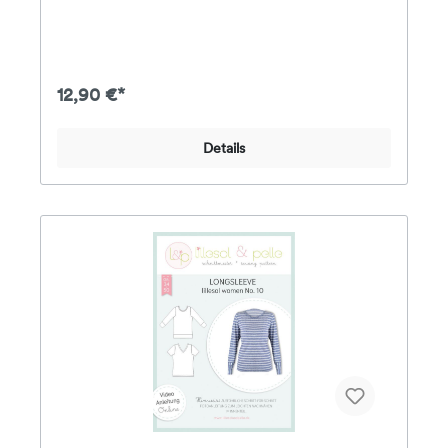
Kuschelkragen.Der Hoodie enthält optional am
Ärmel dekorative Knopfleisten für einen besonderen
Look. Wahlweise kann der Hoodie mit
BündchenAbschluss genäht werden oder einfach
gesäumt werden. Der Hoodie kann auch in
12,90 €*
Kleiderlänge genäht werden. Der Hoodie ist ganz
leicht tailliert, für Jungs können die Seitennähte
einfach gerade zugeschnitten
Details
werden.Stoffempfehlung: Es sollten dehnbare Stoffe
verwendet werden, wie z.B. dickerer Jersey,
elastischer Sweat, Jacquard, Sommersweat oder
andere elastische Stoffe; für die Bündchen kann der
gleiche Stoff verwendet werden wie für den Hoodie,
alternativ BündchenstoffDas Papier-
Schnittmuster enthält eine farbig gedruckte DinA4-
Broschüre mit Schritt-für-Schritt-Fotoanleitung,
Angaben zum Stoffverbrauch & Nähhinweisen
sowie alle Schnittmuster für die Größen 34-50 auf
einem farbigen DinA0-Bogen.