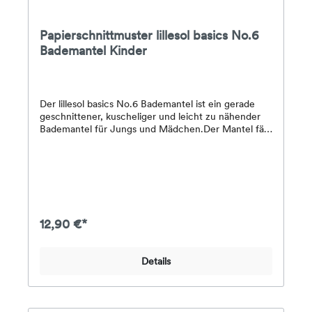
Papierschnittmuster lillesol basics No.6
Bademantel Kinder
Der lillesol basics No.6 Bademantel ist ein gerade
geschnittener, kuscheliger und leicht zu nähender
Bademantel für Jungs und Mädchen.Der Mantel fällt
eher weit aus und hat eine gemütliche Kapuze. Er
kann problemlos verlängert oder gekürzt werden.
Optional sind Taschen möglich. Ein besonderer
Blickfang ist die Blende, die besonders schön aus
einem kontrastfarbenen Stoff genäht werden
kann.Stoffempfehlung: Frottee, Nicky, Fleece,
Waffelpiqué, SweatDas Papier-Schnittmuster enthält
12,90 €*
eine farbig gedruckte DinA4-Broschüre mit Schritt-
für-Schritt-Fotoanleitung, Angaben zum
Stoffverbrauch & Nähhinweisen sowie alle
Details
Schnittmuster für die Größen 34-50 auf einem
farbigen DinA0-Bogen.