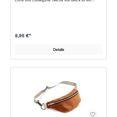
Lotte und Ludwig)Die Tasche voll Glück ist ein
wandelbares Taschenschnittmuster, das in zwei
Größen erhältlich ist: Die größere Variante eignet
sich hervorragend für Erwachsene mit einer
Grundfläche von ca. 34 x 19 cm, während die
kleinere Version mit ca. 26 x 14 cm perfekt für Kinder
ist.Dieses Schnittmuster bietet zahlreiche
Anpassungsmöglichkeiten. Neben dem geräumigen
8,95 €*
Hauptfach können optional bis zu drei zusätzliche
Taschen integriert werden: eine große
Reißverschlusstasche auf der Rückseite, eine
Details
Innentasche mit Reißverschluss und eine
Fronttasche mit Klappe für schnellen Zugriff. Zudem
werden drei verschiedene Gurtvarianten detailliert
erklärt, sodass du die Tasche nach deinen
Bedürfnissen gestalten kannst.Inhalt des
Papierschnittmusters:Schnittmusterbogen im A0-
Format, gedruckt in Graustufen, ohne überlappende
Teile, inklusive Nahtzugabe und
NettonahtlinieAusführliche Anleitung zum
DownloadA4-Schnittmuster zum späteren
Selbstausdrucken als Download in der
AnleitungKomplette Videoanleitung auf
YouTubeMaterialempfehlung:Außenstoff: Cord, Canv
as, Dry Wax, Oilskin, Dekostoffe, Baumwollköper,