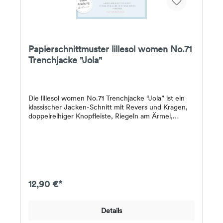
Papierschnittmuster lillesol women No.71
Trenchjacke "Jola"
Die lillesol women No.71 Trenchjacke “Jola” ist ein
klassischer Jacken-Schnitt mit Revers und Kragen,
doppelreihiger Knopfleiste, Riegeln am Ärmel,
Leistentasche und optionalem Schlitz am Rückenteil.
Die Jacke wird ohne Futter genäht und eignet sich
als leichte Frühjahrs- oder Sommerjacke.In den
Größen ab 44 sind Brustabnäher für eine bessere
Passform vorgesehen. Die Jacke ist leicht tailliert,
aber leger geschnitten.Stoffempfehlung: Festere
Stoffe aus Webware wie z.B. Canvas, Twill, Canvas,
12,90 €*
Jeans, Cord, leichte JackenstoffeDas Papier-
Schnittmuster enthält eine farbig gedruckte DinA4-
Broschüre mit Schritt-für-Schritt-Fotoanleitung,
Details
Angaben zum Stoffverbrauch & Nähhinweisen