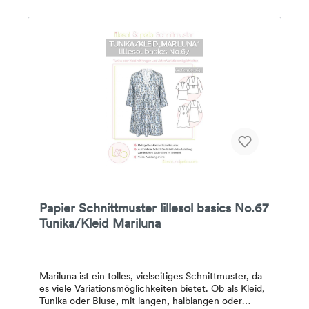
bietet schnittbox ein passendes Video-Tutorial zum
Projekt.Schwierigkeitsgrad: Mittel – für geübte
Näher:innen geeignet.Inhalt:– gedruckter
Schnittbogen in Originalgröße– ausführlich
beschriebene Nähanleitung– Zugang zum
begleitenden Video-Tutorial– Design und Schnitt:
schnittbox
Papier Schnittmuster lillesol basics No.67
Tunika/Kleid Mariluna
Mariluna ist ein tolles, vielseitiges Schnittmuster, da
es viele Variationsmöglichkeiten bietet. Ob als Kleid,
Tunika oder Bluse, mit langen, halblangen oder