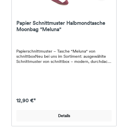
Papier Schnittmuster Halbmondtasche
Moonbag "Meluna"
Papierschnittmuster – Tasche "Meluna" von
schnittboxNeu bei uns im Sortiment: ausgewählte
Schnittmuster von schnittbox – modern, durchdacht
und mit Liebe zum Detail gestaltet. Perfekt für alle,
die gerne funktionale und stilvolle Taschen
nähen.Die Tasche Meluna überzeugt mit ihrer
klaren, abgerundeten Form und einem zeitlosen
Design. Sie ist in vier verschiedenen Größen nähbar
und eignet sich je nach Variante als Alltagstasche,
Wickeltasche oder kompakte Begleiterin für
12,90 €*
unterwegs. Durchdachte Fächer im Inneren sorgen
für Ordnung und machen Meluna zu einem
praktischen Allrounder.Das Papierschnittmuster
Details
enthält alle Schnittteile in Originalgröße sowie eine
ausführlich erklärte Nähanleitung. Ergänzend