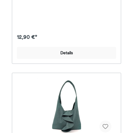
kurzen, schmalen oder ausgestellten Ärmeln, in
einer weiten oder schmalen Variante und mit
optionaler Kräuselung kann dieses Schnittmuster
immer wieder neu genäht werden. Der schöne
Ausschnitt mit Kragen ist ein besonderes Detail und
durch seine einfache Verarbeitungsweise auch für
Nähanfänger zu nähen. Stoffempfehlung: es sollten
12,90 €*
leichte Stoffe aus Webware verwendet werden wie
z.B. Batist, Voile, Leinen, Chambray, etc. Für die
Version mit der Kräuselung eignen sich besonders
Details
schön weich fließende Stoffe wie Viskose, Javanaise
etc. Das Papier-Schnittmuster enthält eine farbig
gedruckte DinA4-Broschüre mit Schritt-für-Schritt-
Fotoanleitung, Angaben zum Stoffverbrauch &
Nähhinweisen sowie alle Schnittmuster für die
Größen 80 - 164 auf einem farbigen DinA0-Bogen