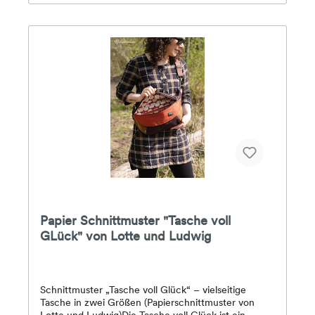
cmMaterialempfehlung:Außenstoff: z. B. Canvas,
Oilskin, Dry Wax, Cord, Plüsch, Möbelstoffe,
KunstlederFutter: Baumwoll-WebwareBoden:
robustes Material wie Kunstleder oder
CorduraVerstärkung: Style-
VilSchwierigkeitsgrad: Mittel – mit Videoanleitung
gut umsetzbarInhalt:– Papierschnittmuster in
Originalgröße– Anleitung mit Varianten & Link zum
Video
Papier Schnittmuster "Tasche voll
GLück" von Lotte und Ludwig
Schnittmuster „Tasche voll Glück“ – vielseitige
Tasche in zwei Größen (Papierschnittmuster von