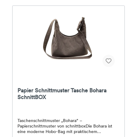
inklusiveMaterialempfehlung:Tasche mit
Rüsche: weiche Stoffe wie Leinen, leichter Canvas
oder Baumwolle mit gutem FallTasche ohne
Rüsche: z. B. Cord, feste Baumwolle, Oilskin, Dry
Wax, Softshell, Jeans, PlüschFutter: Baumwoll-
WebwareEinlage: Vlieseline H200
o. ä.Schwierigkeitsgrad: Leicht – ideal für
Einsteiger:innenInhalt:– Papierschnittmuster in
Originalgröße– ausführlich erklärte Anleitung– Link
zum Video-Tutorial
Papier Schnittmuster Tasche Bohara
SchnittBOX
Taschenschnittmuster „Bohara“ –
Papierschnittmuster von schnittboxDie Bohara ist
eine moderne Hobo-Bag mit praktischem