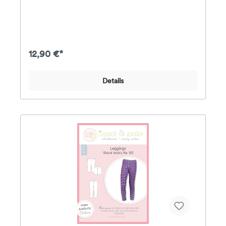
geschlossen, es können optional Bündchen an
Ärmeln und Saum genäht werden. Für eine leicht zu
nähende anfängertaugliche Kapuzenjacke wird die
Kapuzenjacke ohne Belege genäht, für
Fortgeschrittene ist auch eine Version mit Belegen
enthalten.Stoffempfehlung: Jersey, leichter Sweat
12,90 €*
oder andere dünne dehnbare Stoffe. Wenn die
Kapuzenjacke aus dickeren Stoffen wie Sweat,
Nicky, Fleece genäht werden soll, evtl. eine
Details
Nummer größer wählen.Das Papier-
Schnittmuster enthält eine farbig gedruckte DinA4-
Broschüre mit Schritt-für-Schritt-Fotoanleitung,
Angaben zum Stoffverbrauch & Nähhinweisen
sowie alle Schnittmuster für die Größen 34-50 auf
einem farbigen DinA0-Bogen.