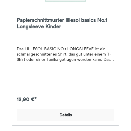
Papierschnittmuster lillesol basics No.1
Longsleeve Kinder
Das LILLESOL BASIC NO.1 LONGSLEEVE ist ein
schmal geschnittenes Shirt, das gut unter einem T-
Shirt oder einer Tunika getragen werden kann. Das
Longsleeve lässt sich sowohl mit langen Ärmeln als
auch in der T-Shirt-Version mit kurzen Ärmeln
nähen. So entsteht ein schicker Lagenlook.
Variationsmöglichkeiten werden als Ideen am Ende
dieses Ebooks gezeigt.Stoffempfehlung: Jersey oder
andere leichte, elastische StoffeDas Papier-
Schnittmuster enthält eine farbig gedruckte DinA4-
12,90 €*
Broschüre mit Schritt-für-Schritt-Fotoanleitung,
Angaben zum Stoffverbrauch & Nähhinweisen
sowie alle Schnittmuster für die Größen 34-50 auf
Details
einem farbigen DinA0-Bogen.