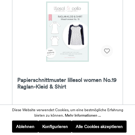
Papierschnittmuster lillesol women No.19
Raglan-Kleid & Shirt
Das lillesol women No.19 Raglan-Kleid & Shirt ist ein
Diese Website verwendet Cookies, um eine bestmögliche Erfahrung
leicht tailliert geschnittenes Basic-Kleidungsstück
bieten zu können.
Mehr Informationen ...
mit angesagten Raglan-Ärmeln und
Rundhalsausschnitt. Das Raglan lässt sich als Kleid,
Ablehnen
Konfigurieren
Alle Cookies akzeptieren
Tunika oder als Shirt nähen, mit langen oder kurzen