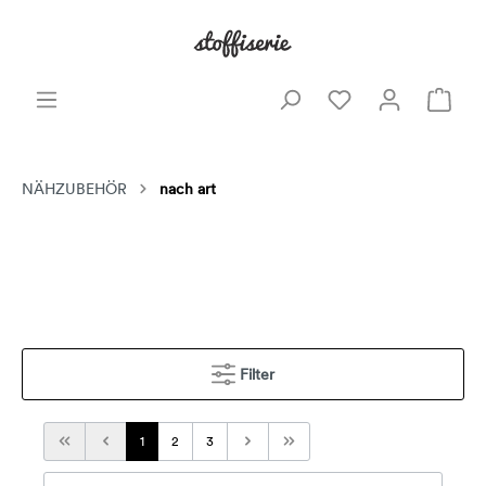
NÄHZUBEHÖR
nach art
Filter
1
2
3