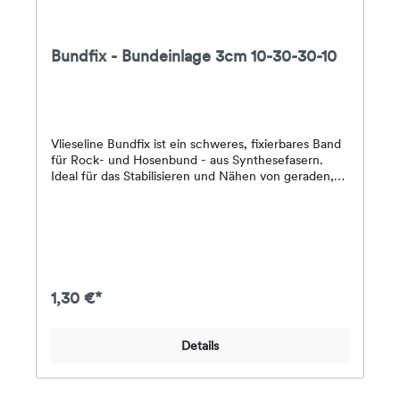
Bundfix - Bundeinlage 3cm 10-30-30-10
Vlieseline Bundfix ist ein schweres, fixierbares Band
für Rock- und Hosenbund - aus Synthesefasern.
Ideal für das Stabilisieren und Nähen von geraden,
langen Stoffstreifen, für zum Beispiel Rock- oder
Hosenbünden, aber auch für Gürtel, Henkel,
Schulterbänder und Schulterriemen. Geeignet für
mittelschwere bis schwere Stoffe. Die Stanzlinien
dienen als Bruchlinien und Leitlinien beim Nähen.
Wird auch ‘Waist-Shaper’ genannt. Aus 60%
Polyester und 40% Cellulose und gemäß OEKO-
1,30 €*
TEX® Standard 100 zertifiziert. Erhältlich in zwei
Breiten (10-25-25-10mm und 10-30-30-10mm), in
Weiß und Schwarz.VERARBEITUNG VLIESELINE
Details
BUNDFIXAchtung! Probieren Sie aufbügelbare Haft-
Vlieseinlage immer erst auf einem Probestück aus!
Bundfix mit der beschichteten Seite auf die linke