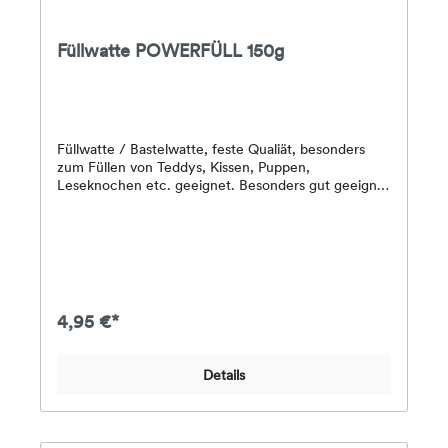
Füllwatte POWERFÜLL 150g
Füllwatte / Bastelwatte, feste Qualiät, besonders
zum Füllen von Teddys, Kissen, Puppen,
Leseknochen etc. geeignet. Besonders gut geeignet
für Allergiker, da diese Füllwatte bei 95 Grad
waschbar ist. Die Bastelwatte / Füllwatte besteht
aus 100% silikonisierter Polyester-Hohlfaser und
bietet somit keinen Nährboden für
Mikroorganismen. Gerade für Hausstauballergiker ist
dies ein unschätzbarer Vorteil – es können sich
keine Hausstaubmilben ansiedeln. Die Füllwatte wird
4,95 €*
geliefern in eine praktische Vliesbeutel die viele
Vorteile bietet. Dank der Kordel ist er
wiederverschließbar. Somit ist die Bastelwatte immer
Details
gut geschützt und leicht zu entnehmen. Der Beutel
ist zudem bei 30°C waschbar und trocknergeeignet.
Er eignet sich somit auch hervorragend als
Wäschesack. Oder als Turnbeutel, als