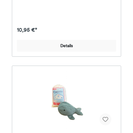
waschbar ist. Die Bastelwatte / Füllwatte besteht
aus 100% silikonisierter Polyester-Hohlfaser und
bietet somit keinen Nährboden für
Mikroorganismen. Gerade für Hausstauballergiker ist
dies ein unschätzbarer Vorteil – es können sich
keine Hausstaubmilben ansiedeln. Die Füllwatte wird
10,95 €*
geliefern in eine praktische Vliesbeutel die viele
Vorteile bietet. Dank der Kordel ist er
wiederverschließbar. Somit ist die Bastelwatte immer
Details
gut geschützt und leicht zu entnehmen. Der Beutel
ist zudem bei 30°C waschbar und trocknergeeignet.
Er eignet sich somit auch hervorragend als
Wäschesack. Oder als Turnbeutel, als
Krimskramsbeutel…