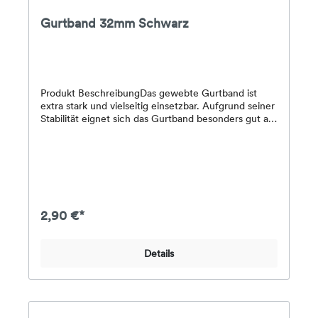
Gurtband 32mm Schwarz
Produkt BeschreibungDas gewebte Gurtband ist
extra stark und vielseitig einsetzbar. Aufgrund seiner
Stabilität eignet sich das Gurtband besonders gut als
Taschengriff oder Gürtel. Zum Einfassen von
Pferdedecken und Teppichen ist nichts Besseres
denkbar! In vielen Farben und in den Breiten 25mm
und 38mm
2,90 €*
Details