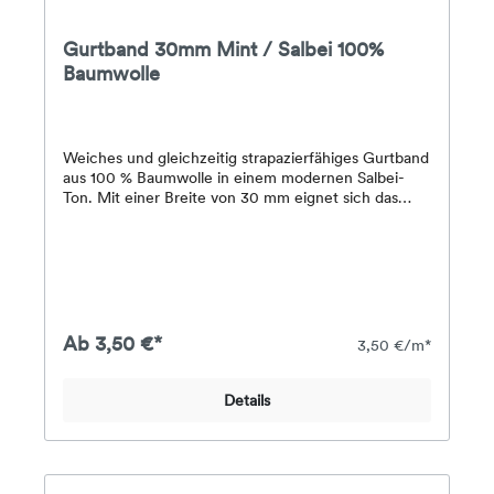
Gurtband 30mm Mint / Salbei 100%
Baumwolle
Weiches und gleichzeitig strapazierfähiges Gurtband
aus 100 % Baumwolle in einem modernen Salbei-
Ton. Mit einer Breite von 30 mm eignet sich das
Gurtband perfekt für Taschenhenkel, Schultergurte
oder kreative DIY-Projekte.Durch die natürliche
Baumwollstruktur wirkt das Band besonders
hochwertig und lässt sich angenehm
vernähen.ProduktdetailsMaterial: 100 %
BaumwolleBreite: 30 mmFarbe: Mint /
SalbeiEigenschaften:weiche, natürliche Haptikstabil
Ab 3,50 €*
3,50 €/m*
und strapazierfähigangenehm zu
vernähenhochwertige Strukturvielseitig
einsetzbarVerwendungIdeal geeignet
Details
für:TaschenhenkelSchultergurteCrossbody
BagsRucksäckeGürtelDIY-Projekte und
AccessoiresPassend für Karabiner, D-Ringe und
Versteller mit 30 mm Innenmaß.VerkaufseinheitDer