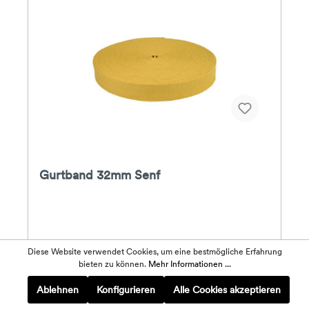
Gurtband 32mm Senf
Das gewebte Gurtband ist extra stark und vielseitig
Diese Website verwendet Cookies, um eine bestmögliche Erfahrung
einsetzbar. Aufgrund seiner Stabilität eignet sich das
bieten zu können.
Mehr Informationen ...
Gurtband besonders gut als Taschengriff oder
Gürtel. Zum Einfassen von Pferdedecken und
Ablehnen
Konfigurieren
Alle Cookies akzeptieren
Teppichen ist nichts Besseres denkbar! In vielen
Farben und in den Breiten 25mm, 32mm und 38mm.