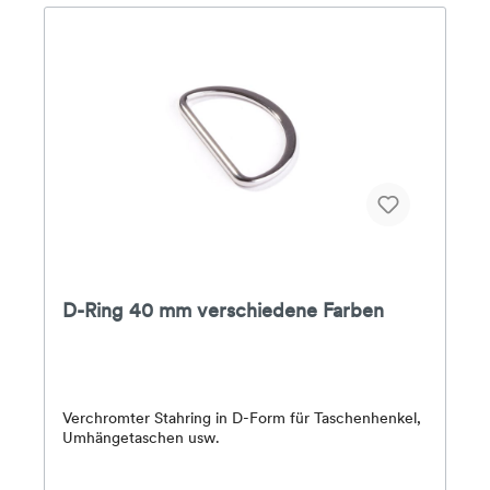
Seite des zugeschnittenen Stoffbundes legen und
ca. 8 Sekunden mit trockener Hitze und Druck
aufbügeln. Das Band der Länge nach entlang der
Stanzlinie doppelt falten und die Falte in den Stoff
bügeln. Den Bund entlang der Stanzlinie an Rock
oder Hose nähen.
D-Ring 40 mm verschiedene Farben
Verchromter Stahring in D-Form für Taschenhenkel,
Umhängetaschen usw.