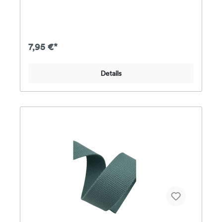
aus 100% silikonisierter Polyester-Hohlfaser und
bietet somit keinen Nährboden für
Mikroorganismen. Gerade für Hausstauballergiker ist
dies ein unschätzbarer Vorteil – es können sich
keine Hausstaubmilben ansiedeln. Die Füllwatte wird
7,95 €*
geliefern in eine praktische Vliesbeutel die viele
Vorteile bietet. Dank der Kordel ist er
wiederverschließbar. Somit ist die Bastelwatte immer
Details
gut geschützt und leicht zu entnehmen. Der Beutel
ist zudem bei 30°C waschbar und trocknergeeignet.
Er eignet sich somit auch hervorragend als
Wäschesack. Oder als Turnbeutel, als
Krimskramsbeutel…