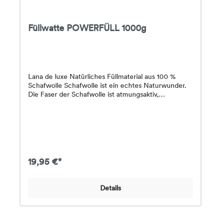
Füllwatte POWERFÜLL 1000g
Lana de luxe Natürliches Füllmaterial aus 100 %
Schafwolle Schafwolle ist ein echtes Naturwunder.
Die Faser der Schafwolle ist atmungsaktiv,
feuchtigkeitsregulierend, formstabil,
schmutzabweisend, temperaturausgleichend und
geruchshemmend. Damit eignet sich Lana de luxe
besonders für hochwertige Bastel- oder
Nähprojekte, wie z.B. Kuscheltiere und
Schmusekissen.
19,95 €*
Details