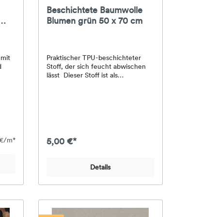
Beschichtete Baumwolle
Blumen grün 50 x 70 cm
z -
mit
Praktischer TPU-beschichteter
d
Stoff, der sich feucht abwischen
lässt Dieser Stoff ist als
Stoffzuschnitt erhältlich. •
äcke,
Druckstoff aus 100% Baumwolle
 und
mit TPU-Beschichtung• Motiv:
grün, Blumenmuster
%
 €/m*
5,00 €*
en:
Details