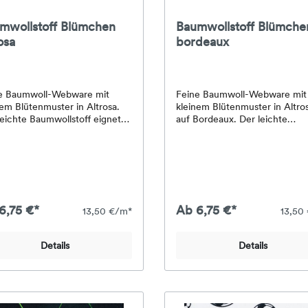
mwollstoff Blümchen
Baumwollstoff Blümche
osa
bordeaux
e Baumwoll-Webware mit
Feine Baumwoll-Webware mit
nem Blütenmuster in Altrosa.
kleinem Blütenmuster in Altro
leichte Baumwollstoff eignet
auf Bordeaux. Der leichte
schön für Blusen, Kleider,
Baumwollstoff eignet sich sch
erkleidung, Patchwork, Kissen,
für Blusen, Kleider, Kinderklei
hen und kleine
Patchwork, Kissen, Taschen u
rojekte.Material: 100 %
kleine Nähprojekte.Material: 
wolleStoffart: Baumwoll-
BaumwolleStoffart: Baumwoll-
areBreite: ca. 145
WebwareBreite: ca. 145
wicht: ca. 130 g/m²Farben:
cmGewicht: ca. 130 g/m²Farb
6,75 €*
Ab 6,75 €*
13,50 €/m*
13,50
osa / blassrosaMuster:
Altrosa / blassrosaMuster:
chen kleinmgemustert
Blümchen kleinmgemustert
Details
Details