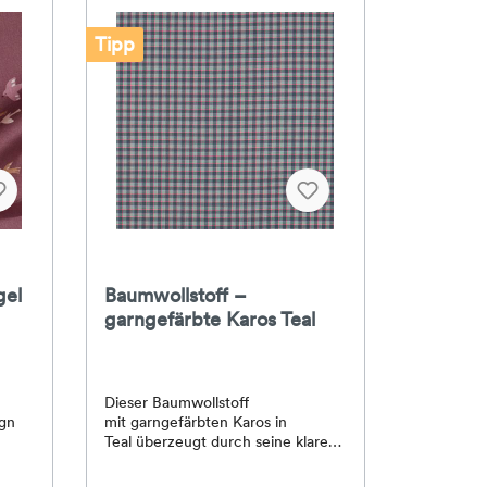
Tipp
gel
Baumwollstoff –
garngefärbte Karos Teal
Dieser Baumwollstoff
ign
mit garngefärbten Karos in
Teal überzeugt durch seine klare
er
Struktur und angenehme Haptik.
tig
Durch das Garnfärbeverfahren