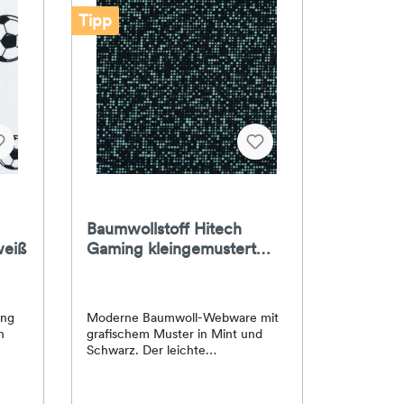
Tipp
Baumwollstoff Hitech
weiß
Gaming kleingemustert
gaming Punkte Pixel türkis
schwarz - #4
ing
Moderne Baumwoll-Webware mit
n
grafischem Muster in Mint und
Schwarz. Der leichte
l für
Baumwollstoff eignet sich
besonders für Taschen, Rucksäcke,
sche,
Mäppchen, Organizer, Kissen und