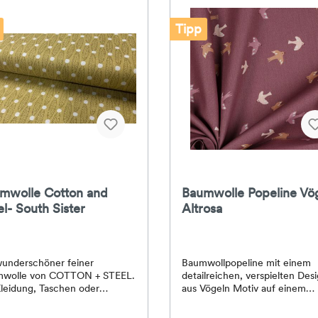
Tipp
mwolle Cotton and
Baumwolle Popeline Vö
el- South Sister
Altrosa
wunderschöner feiner
Baumwollpopeline mit einem
wolle von COTTON + STEEL.
detailreichen, verspielten Des
leidung, Taschen oder
aus Vögeln Motiv auf einem
kramm...ALLES
ruhigen altrosa Hintergrund. D
ich.Material: 100 %
Stoff wirkt leicht und gleichzei