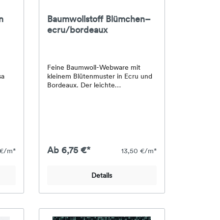
n
Baumwollstoff Blümchen–
ecru/bordeaux
Feine Baumwoll-Webware mit
sa
kleinem Blütenmuster in Ecru und
Bordeaux. Der leichte
ön
Baumwollstoff eignet sich schön
dung,
für Blusen, Kleider, Kinderkleidung,
nd
Patchwork, Kissen, Taschen und
100 %
kleine Nähprojekte.Material: 100 %
BaumwolleStoffart: Baumwoll-
WebwareBreite: ca. 145
en:
cmGewicht: ca. 130 g/m²Farben:
Ab 6,75 €*
 €/m*
13,50 €/m*
Altrosa / blassrosaMuster:
Blümchen kleinmgemustert
Details