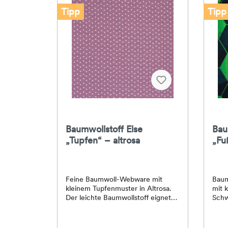
Tipp
Tipp
Baumwollstoff Else
Bau
„Tupfen“ – altrosa
„Fu
Feine Baumwoll-Webware mit
Baum
kleinem Tupfenmuster in Altrosa.
mit 
Der leichte Baumwollstoff eignet
Schw
sich schön für Blusen, Kleider,
Baumw
Kinderkleidung, Patchwork, Kissen,
Schu
Taschen und kleine
Spor