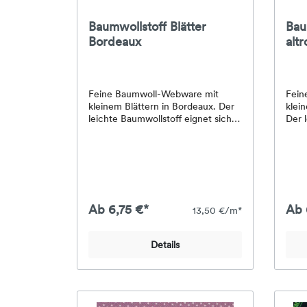
Baumwollstoff Blätter
Bau
Bordeaux
altr
Feine Baumwoll-Webware mit
Fein
kleinem Blättern in Bordeaux. Der
klei
leichte Baumwollstoff eignet sich
Der 
schön für Blusen, Kleider,
sich 
Kinderkleidung, Patchwork, Kissen,
Kind
Taschen und kleine
Tasc
Nähprojekte.Material: 100 %
Nähp
BaumwolleStoffart: Baumwoll-
Baum
WebwareBreite: ca. 145
Webw
cmGewicht: ca. 130 g/m²Farben:
cmGe
Ab 6,75 €*
Ab 
13,50 €/m*
BordeauxMuster: Blätter
Altr
kleinmgemustert
Blüm
Details