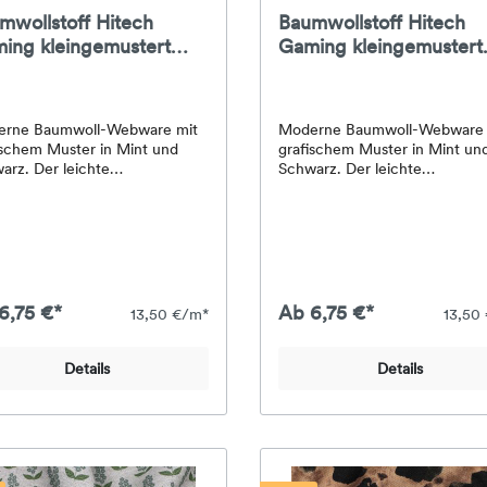
mwollstoff Hitech
Baumwollstoff Hitech
ing kleingemustert
Gaming kleingemustert
ing – türkis/schwarz -
gaming – türkis/schwar
#3
rne Baumwoll-Webware mit
Moderne Baumwoll-Webware 
ischem Muster in Mint und
grafischem Muster in Mint un
arz. Der leichte
Schwarz. Der leichte
wollstoff eignet sich
Baumwollstoff eignet sich
nders für Taschen, Rucksäcke,
besonders für Taschen, Rucks
chen, Organizer, Kissen und
Mäppchen, Organizer, Kissen
ive Projekte im Technik-,
kreative Projekte im Technik-,
ng- oder
Gaming- oder
ndbereich.Material: 100 %
Jugendbereich.Material: 100 
wolleStoffart: Baumwoll-
BaumwolleStoffart: Baumwoll-
6,75 €*
Ab 6,75 €*
13,50 €/m*
13,50
areBreite: ca. 145
WebwareBreite: ca. 145
wicht: ca. 130 g/m²Farben:
cmGewicht: ca. 130 g/m²Farb
eauxMuster: Gaming
BordeauxMuster: Gaming
Details
Details
nmgemustert
kleinmgemustert