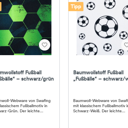
Tipp
mwollstoff Fußball
Baumwollstoff Fußball
ßbälle“ – schwarz/grün
„Fußbälle“ – schwarz/
woll-Webware von Swafing
Baumwoll-Webware von Swaf
klassischem Fußballmotiv in
mit klassischem Fußballmotiv i
arz-Grün. Der leichte
Schwarz-Weiß. Der leichte
ollstoff eignet sich ideal für
Baumwollstoff eignet sich idea
ltüten, Turnbeutel,
Schultüten, Turnbeutel,
ttaschen, Kissen, Bettwäsche,
Sporttaschen, Kissen, Bettwä