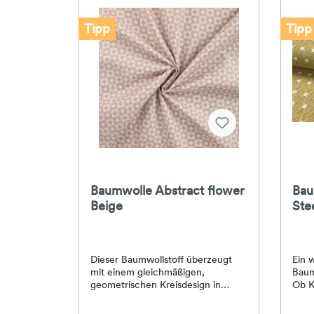
Tipp
Tipp
Baumwolle Abstract flower
Bau
Beige
Ste
Dieser Baumwollstoff überzeugt
Ein 
mit einem gleichmäßigen,
Baum
geometrischen Kreisdesign in
Ob K
warmen Naturtönen. Die
Deko
Kombination aus Blush, Sand,
mögl